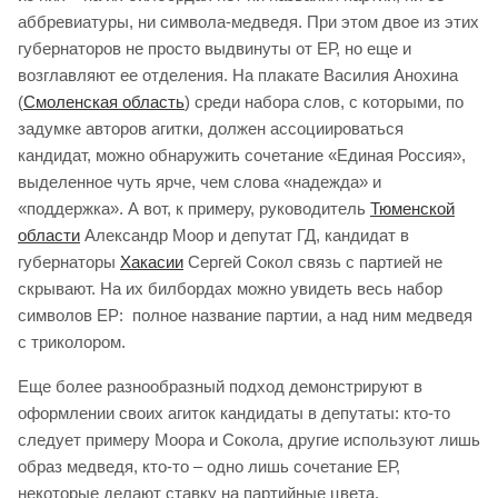
аббревиатуры, ни символа-медведя. При этом двое из этих
губернаторов не просто выдвинуты от ЕР, но еще и
возглавляют ее отделения. На плакате Василия Анохина
(
Смоленская область
) среди набора слов, с которыми, по
задумке авторов агитки, должен ассоциироваться
кандидат, можно обнаружить сочетание «Единая Россия»,
выделенное чуть ярче, чем слова «надежда» и
«поддержка». А вот, к примеру, руководитель
Тюменской
области
Александр Моор и депутат ГД, кандидат в
губернаторы
Хакасии
Сергей Сокол связь с партией не
скрывают. На их билбордах можно увидеть весь набор
символов ЕР: полное название партии, а над ним медведя
с триколором.
Еще более разнообразный подход демонстрируют в
оформлении своих агиток кандидаты в депутаты: кто-то
следует примеру Моора и Сокола, другие используют лишь
образ медведя, кто-то – одно лишь сочетание ЕР,
некоторые делают ставку на партийные цвета.