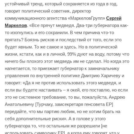
устойчивый тренд, который сохраняется из года в год,
говорит политический советник, директор
коммуникационного агентства «МаркеловГрупп»
Сергей
Маркелов
. «Все прячут медведя. Два-три губернатора как-
то изогнулись и его сохранили. В чем причина что-то
прятать? Боязнь рисков и последствий от того, если это
будет явным. То же самое и здесь. Но в политической
жизни, кстати, как и в личной, 99% дуют на воду, потому что
ничего бы плохого этот медведь им не сделал. Но когда это
нагнетается, то приезжает губернатор к замначальнику
управления по внутренней политике Дмитрию Харичеву и
говорит: «Да я не против использовать этого медведя, и
если вы будете настаивать – я окей, его поставлю, но если
это не системное требование, то вы, пожалуйста, Андрею
Анатольевичу [Турчаку, замсекретаря генсовета ЕР]
передайте, что мы партию любим, но не хотим брать на
себя дополнительные риски». А в голове у этого
губернатора то, что остальным же разрешили [не
использовать символику ЕР], а когда ему говорят, что у