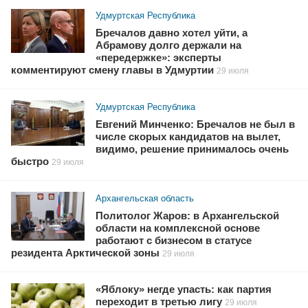
Удмуртская Республика
Бречалов давно хотел уйти, а
Абрамову долго держали на
«передержке»: эксперты
комментируют смену главы в Удмуртии
29 июля
Удмуртская Республика
Евгений Минченко: Бречалов не был в
числе скорых кандидатов на вылет,
видимо, решение принималось очень
быстро
29 июля
Архангельская область
Политолог Жаров: в Архангельской
области на комплексной основе
работают с бизнесом в статусе
резидента Арктической зоны
29 июля
«Яблоку» негде упасть: как партия
переходит в третью лигу
29 июля