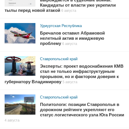
Кандидаты от власти уже укрепили
тылы перед новой атакой
6 августа
Удмуртская Республика
Бречалов оставил Абрамовой
нелетный актив и имиджевую
проблему
6 августа
Ставропольский край
Эксперты: проект водоснабжения КМВ
стал не только инфраструктурным
прорывом, но и фактором доверия к
губернатору Владимирову
5 августа
Ставропольский край
Политологи: позиции Ставрополья в
дорожном рейтинге укрепляют его
статус логистического узла Юга России
4 августа